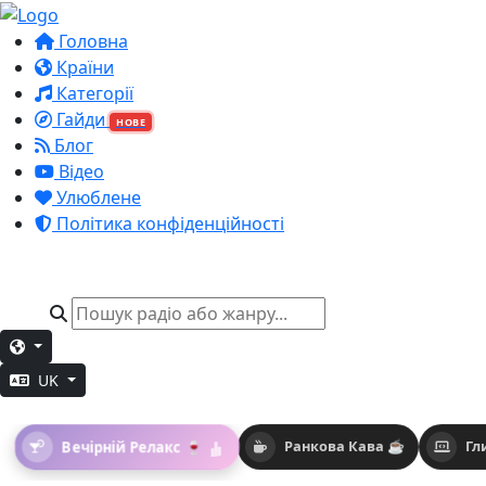
Головна
Країни
Категорії
Гайди
НОВЕ
Блог
Відео
Улюблене
Політика конфіденційності
UK
Вечірній Релакс 🍷
Ранкова Кава ☕
Гл