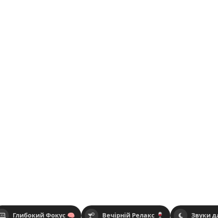
Глибокий Фокус 🧠
Вечірній Релакс 🍷
Звуки д