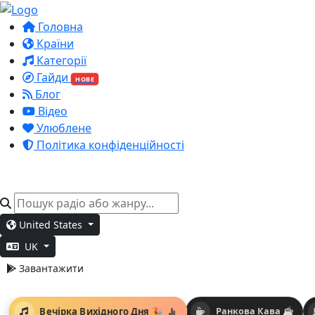
Головна
Країни
Категорії
Гайди
НОВЕ
Блог
Відео
Улюблене
Політика конфіденційності
United States
UK
Завантажити
Вечірка Вихідного Дня 🎉
Ранкова Кава ☕