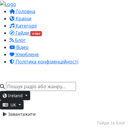
Головна
Країни
Категорії
Гайди
НОВЕ
Блог
Відео
Улюблене
Політика конфіденційності
Ireland
UK
Завантажити
Вечірній відпочинок
Гайди та Блог