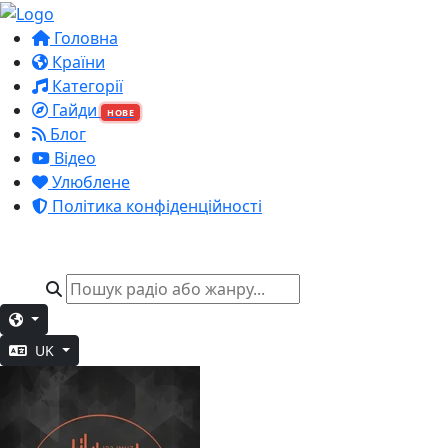
Головна
Країни
Категорії
Гайди
НОВЕ
Блог
Відео
Улюблене
Політика конфіденційності
UK