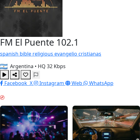
FM El Puente 102.1
spanish
bible
religious
evangelio
cristianas
Argentina
•
HQ 32 Kbps
Facebook
X
Instagram
Web
WhatsApp
НАСТРІЙ ВИХІДНИХ & GUIDES