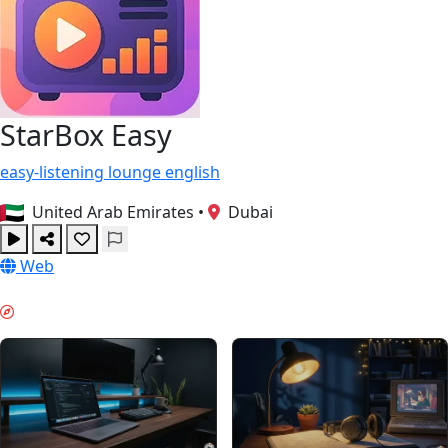
StarBox Easy
easy-listening
lounge
english
United Arab Emirates
•
Dubai
Web
ГЛИБОКА РОБОТА & GUIDES