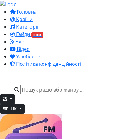
Головна
Країни
Категорії
Гайди
НОВЕ
Блог
Відео
Улюблене
Політика конфіденційності
UK