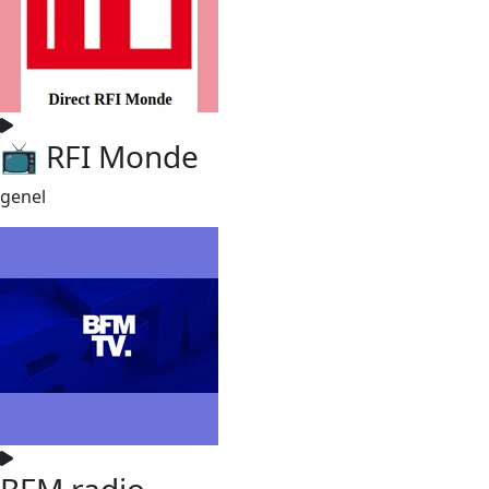
📺 RFI Monde
genel
BFM radio