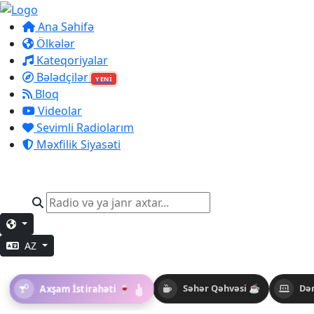
Ana Səhifə
Ölkələr
Kateqoriyalar
Bələdçilər
YENİ
Bloq
Videolar
Sevimli Radiolarım
Məxfilik Siyasəti
AZ
Axşam İstirahəti 🍷
Səhər Qəhvəsi ☕
Dər