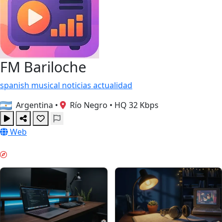
FM Bariloche
spanish
musical
noticias
actualidad
Argentina
•
Río Negro
•
HQ 32 Kbps
Web
DƏRIN İŞ & GUIDES