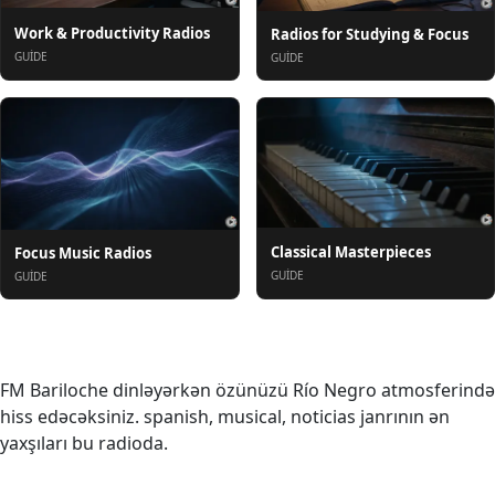
Work & Productivity Radios
Radios for Studying & Focus
GUIDE
GUIDE
Classical Masterpieces
Focus Music Radios
GUIDE
GUIDE
Haqqında
FM Bariloche dinləyərkən özünüzü Río Negro atmosferində
hiss edəcəksiniz. spanish, musical, noticias janrının ən
yaxşıları bu radioda.