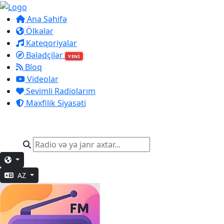
Ana Səhifə
Ölkələr
Kateqoriyalar
Bələdçilər
YENİ
Bloq
Videolar
Sevimli Radiolarım
Məxfilik Siyasəti
AZ