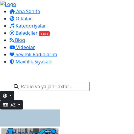
Ana Səhifə
Ölkələr
Kateqoriyalar
Bələdçilər
YENİ
Bloq
Videolar
Sevimli Radiolarım
Məxfilik Siyasəti
AZ