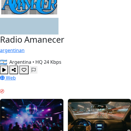
Radio Amanecer
argentinan
Argentina
•
HQ 24 Kbps
Web
HƏFTƏSONU ƏHVALI & GUIDES