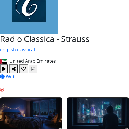
Radio Classica - Strauss
english
classical
United Arab Emirates
Web
GECƏ REJIMI & GUIDES