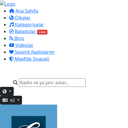
Ana Səhifə
Ölkələr
Kateqoriyalar
Bələdçilər
YENİ
Bloq
Videolar
Sevimli Radiolarım
Məxfilik Siyasəti
AZ