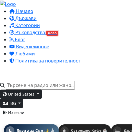
Начало
Държави
Категории
Ръководства
НОВО
Блог
Видеоклипове
Любими
Политика за поверителност
United States
BG
Изтегли
Звуци за Сън 🌙
Сутрешно Кафе ☕
Дъл