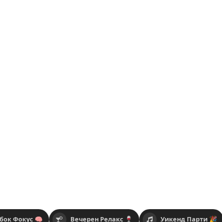
бок Фокус 🧠
Вечерен Релакс 🍷
Уикенд Парти 🎉