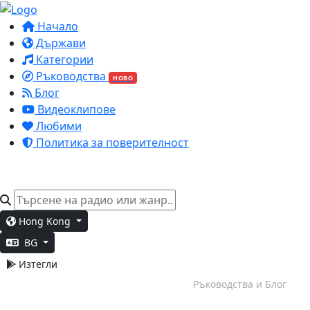
Начало
Държави
Категории
Ръководства
НОВО
Блог
Видеоклипове
Любими
Политика за поверителност
Hong Kong
BG
Изтегли
Сутрешен тласък
Ръководства и Блог