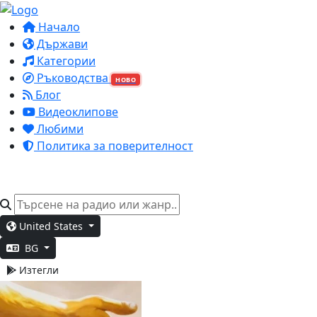
Начало
Държави
Категории
Ръководства
НОВО
Блог
Видеоклипове
Любими
Политика за поверителност
United States
BG
Изтегли