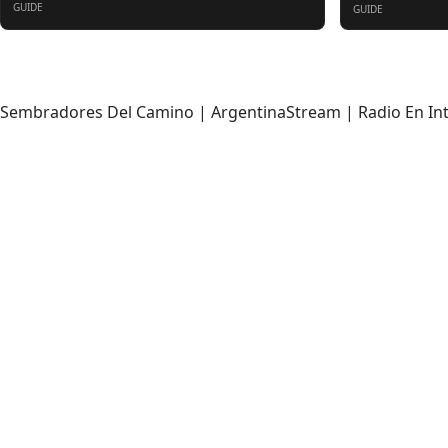
GUIDE
GUIDE
За нас
Sembradores Del Camino | ArgentinaStream | Radio En In