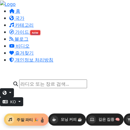
홈
국가
카테고리
가이드
NEW
블로그
비디오
즐겨찾기
개인정보 처리방침
KO
주말 파티 🎉
모닝 커피 ☕
깊은 집중 🧠