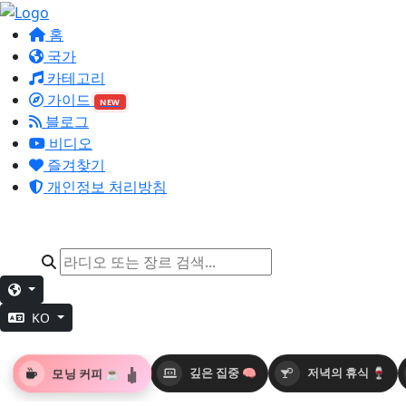
홈
국가
카테고리
가이드
NEW
블로그
비디오
즐겨찾기
개인정보 처리방침
KO
모닝 커피 ☕
깊은 집중 🧠
저녁의 휴식 🍷