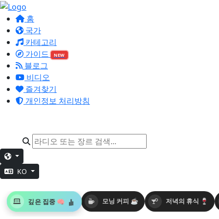
홈
국가
카테고리
가이드
NEW
블로그
비디오
즐겨찾기
개인정보 처리방침
KO
깊은 집중 🧠
모닝 커피 ☕
저녁의 휴식 🍷