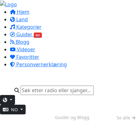
Hjem
Land
Kategorier
Guider
NY
Blogg
Videoer
Favoritter
Personvernerklæring
NO
Helgestemning
Guider og Blogg
Se alle