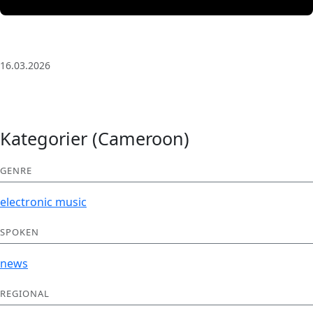
3 Saat Kesintisiz Odaklanma Müziği: Anatolian Echoes
| Deep House
16.03.2026
Kategorier (Cameroon)
GENRE
electronic
music
SPOKEN
news
REGIONAL