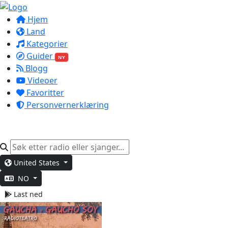
Hjem
Land
Kategorier
Guider
NY
Blogg
Videoer
Favoritter
Personvernerklæring
United States
NO
Last ned