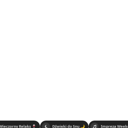
Wieczorny Relaks 🍷
Dźwięki do Snu 🌙
Impreza Week