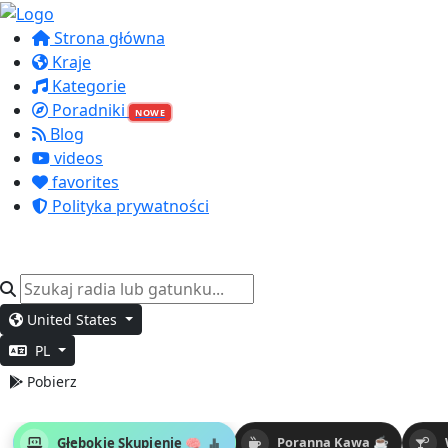
Strona główna
Kraje
Kategorie
Poradniki
NOWE
Blog
videos
favorites
Polityka prywatności
United States
PL
Pobierz
Głębokie Skupienie 🧠
Poranna Kawa ☕