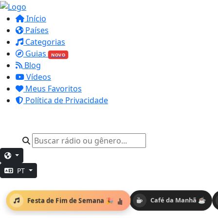
Início
Países
Categorias
Guias
NOVO
Blog
Vídeos
Meus Favoritos
Política de Privacidade
PT
Festa de Fim de Semana 🎉
Café da Manhã ☕