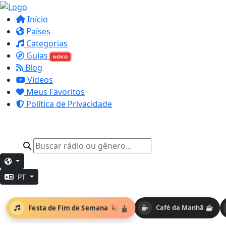
Início
Países
Categorias
Guias
NOVO
Blog
Vídeos
Meus Favoritos
Política de Privacidade
PT
Festa de Fim de Semana 🎉
Café da Manhã ☕