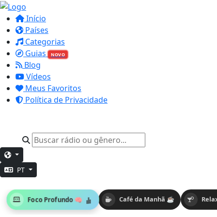
Início
Países
Categorias
Guias
NOVO
Blog
Vídeos
Meus Favoritos
Política de Privacidade
PT
Foco Profundo 🧠
Café da Manhã ☕
Rela