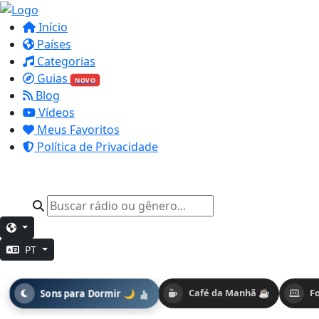
Início
Países
Categorias
Guias
NOVO
Blog
Vídeos
Meus Favoritos
Política de Privacidade
PT
Sons para Dormir 🌙
Café da Manhã ☕
F