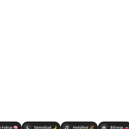
p Fokus 🧠
Sömnljud 🌙
Helgfest 🎉
Bilresa 🚗