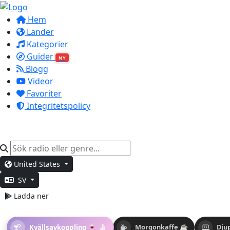
Hem
Länder
Kategorier
Guider
NY
Blogg
Videor
Favoriter
Integritetspolicy
United States
SV
Ladda ner
Kvällsavkoppling 🍷
Morgonkaffe ☕
Dju