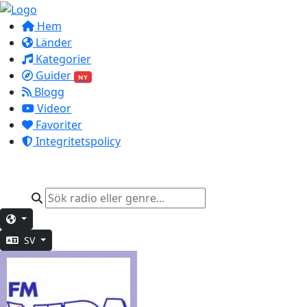
Hem
Länder
Kategorier
Guider
NY
Blogg
Videor
Favoriter
Integritetspolicy
SV