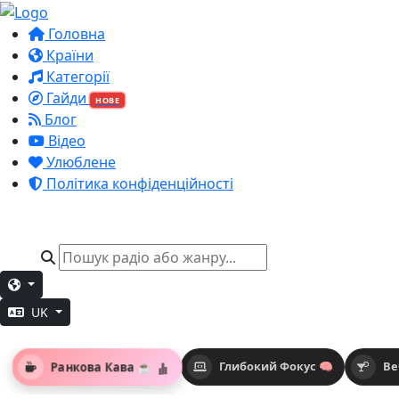
Головна
Країни
Категорії
Гайди
НОВЕ
Блог
Відео
Улюблене
Політика конфіденційності
UK
Ранкова Кава ☕
Глибокий Фокус 🧠
Ве