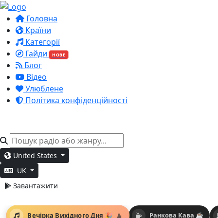
Головна
Країни
Категорії
Гайди
НОВЕ
Блог
Відео
Улюблене
Політика конфіденційності
United States
UK
Завантажити
Вечірка Вихідного Дня 🎉
Ранкова Кава ☕