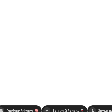
Глибокий Фокус 🧠
Вечірній Релакс 🍷
Звуки д