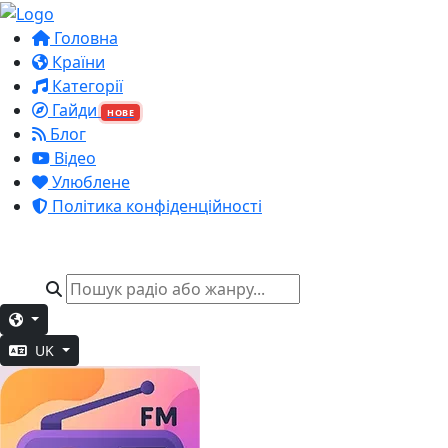
Головна
Країни
Категорії
Гайди
НОВЕ
Блог
Відео
Улюблене
Політика конфіденційності
UK