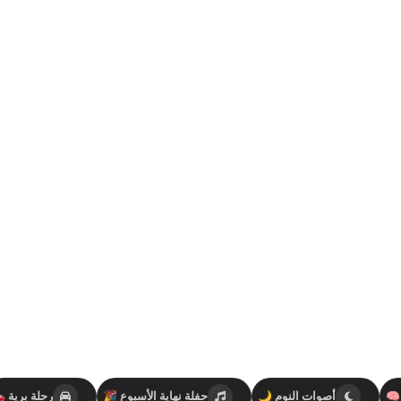
🧠
أصوات النوم 🌙
حفلة نهاية الأسبوع 🎉
رحلة برية 