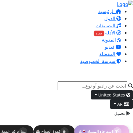
الرئيسية
الدول
التصنيفات
الأدلة
جديد
المدونة
فيديو
المفضلة
سياسة الخصوصية
United States
AR
تحميل
استرخاء المساء 🍷
قهوة الصباح ☕
تركيز عميق 