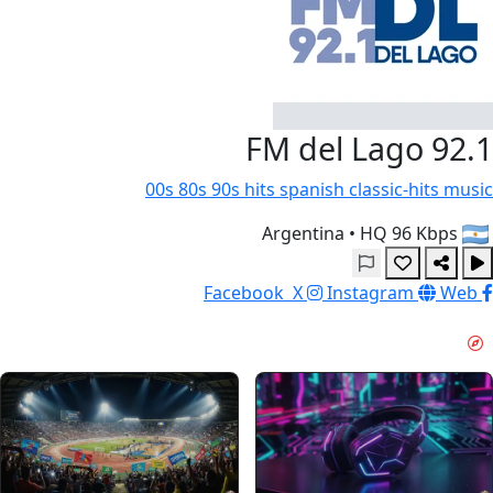
FM del Lago 92.1
00s
80s
90s
hits
spanish
classic-hits
music
•
HQ 96 Kbps
Argentina
Facebook
X
Instagram
Web
استرخاء المساء & GUIDES