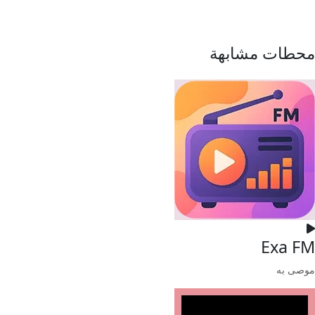
محطات مشابهة
Exa FM
موصى به