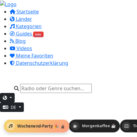
Startseite
Länder
Kategorien
Guides
NEU
Blog
Videos
Meine Favoriten
Datenschutzerklärung
DE
Wochenend-Party 🎉
Morgenkaffee ☕
T