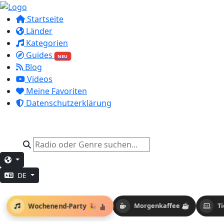
Startseite
Länder
Kategorien
Guides
NEU
Blog
Videos
Meine Favoriten
Datenschutzerklärung
DE
Wochenend-Party 🎉
Morgenkaffee ☕
T