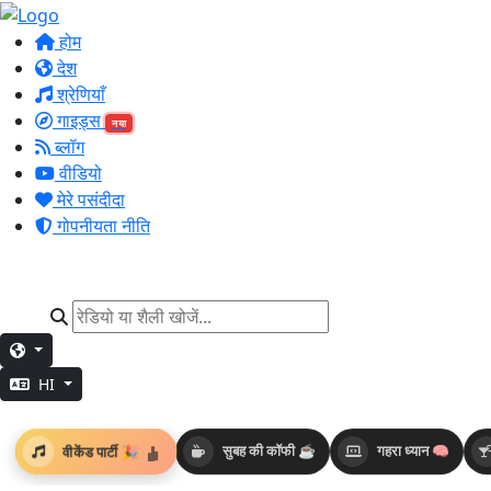
होम
देश
श्रेणियाँ
गाइड्स
नया
ब्लॉग
वीडियो
मेरे पसंदीदा
गोपनीयता नीति
HI
वीकेंड पार्टी 🎉
सुबह की कॉफी ☕
गहरा ध्यान 🧠