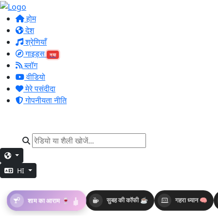
होम
देश
श्रेणियाँ
गाइड्स
नया
ब्लॉग
वीडियो
मेरे पसंदीदा
गोपनीयता नीति
HI
शाम का आराम 🍷
सुबह की कॉफी ☕
गहरा ध्यान 🧠