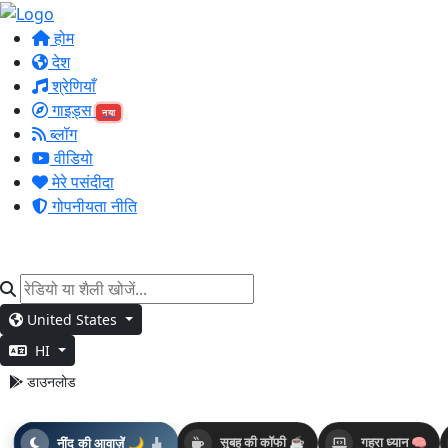
होम
देश
श्रेणियाँ
गाइड्स
नया
ब्लॉग
वीडियो
मेरे पसंदीदा
गोपनीयता नीति
United States
HI
डाउनलोड
नींद की आवाज़ें 🌙
सुबह की कॉफी ☕
गहरा ध्यान 🧠