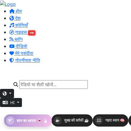
होम
देश
श्रेणियाँ
गाइड्स
नया
ब्लॉग
वीडियो
मेरे पसंदीदा
गोपनीयता नीति
HI
शाम का आराम 🍷
सुबह की कॉफी ☕
गहरा ध्यान 🧠