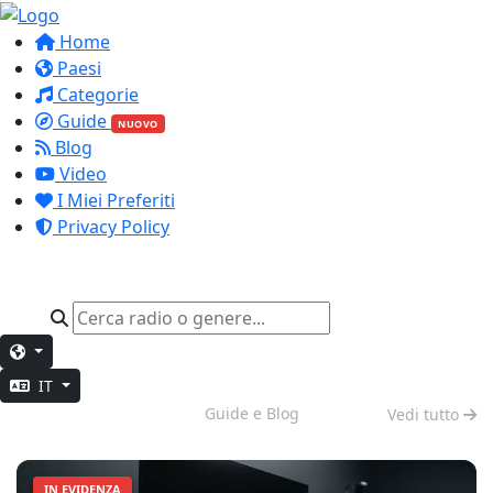
Home
Paesi
Categorie
Guide
NUOVO
Blog
Video
I Miei Preferiti
Privacy Policy
IT
Lavoro Profondo
Guide e Blog
Vedi tutto
IN EVIDENZA