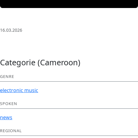
3 Saat Kesintisiz Odaklanma Müziği: Anatolian Echoes
| Deep House
16.03.2026
Categorie (Cameroon)
GENRE
electronic
music
SPOKEN
news
REGIONAL