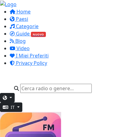
Home
Paesi
Categorie
Guide
NUOVO
Blog
Video
I Miei Preferiti
Privacy Policy
IT