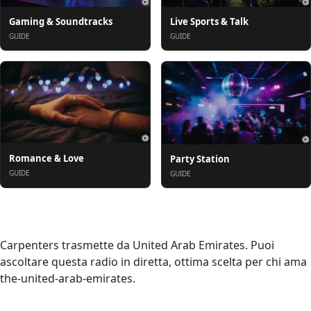
Gaming & Soundtracks
Live Sports & Talk
GUIDE
GUIDE
Romance & Love
Party Station
GUIDE
GUIDE
Informazioni
Carpenters trasmette da United Arab Emirates. Puoi
ascoltare questa radio in diretta, ottima scelta per chi ama
the-united-arab-emirates.