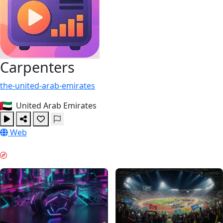
Carpenters
the-united-arab-emirates
United Arab Emirates
Web
RELAX SERALE & GUIDES