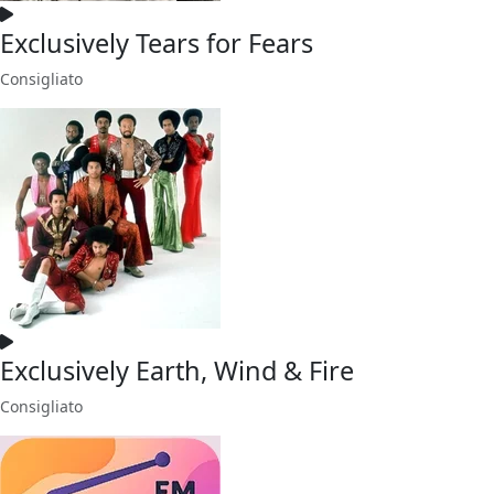
Exclusively Tears for Fears
Consigliato
Exclusively Earth, Wind & Fire
Consigliato