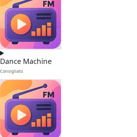
Dance Machine
Consigliato