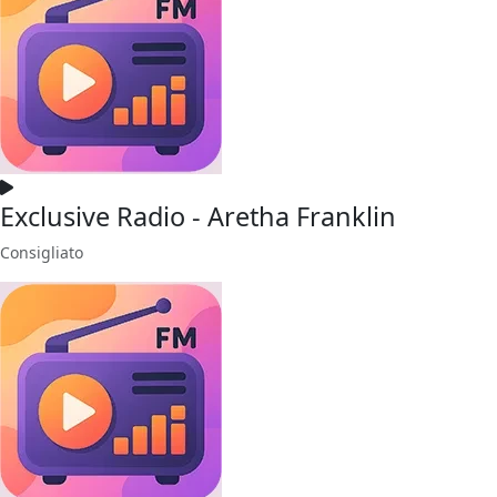
Exclusive Radio - Aretha Franklin
Consigliato