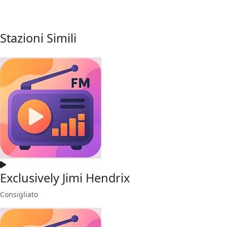
Stazioni Simili
Exclusively Jimi Hendrix
Consigliato