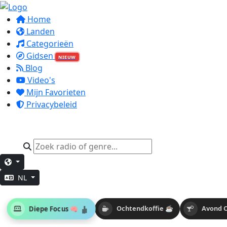
Home
Landen
Categorieën
Gidsen
NIEUW
Blog
Video's
Mijn Favorieten
Privacybeleid
NL
Diepe Focus 🧠
Ochtendkoffie ☕
Avond C