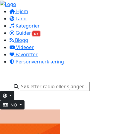
Hjem
Land
Kategorier
Guider
NY
Blogg
Videoer
Favoritter
Personvernerklæring
NO