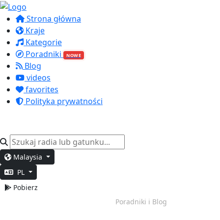
Strona główna
Kraje
Kategorie
Poradniki
NOWE
Blog
videos
favorites
Polityka prywatności
Malaysia
PL
Pobierz
Głęboka Praca
Poradniki i Blog