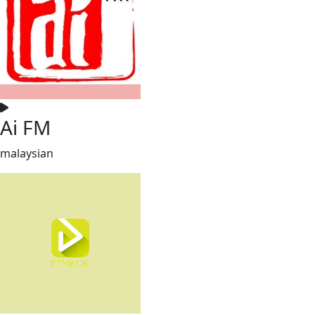
Ai FM
malaysian