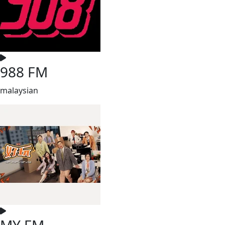
988 FM
malaysian
MY FM