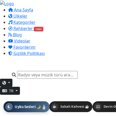
Ana Sayfa
Ülkeler
Kategoriler
Rehberler
YENİ
Blog
Videolar
Favorilerim
Gizlilik Politikası
TR
Uyku Sesleri 🌙
Sabah Kahvesi ☕
Derin 