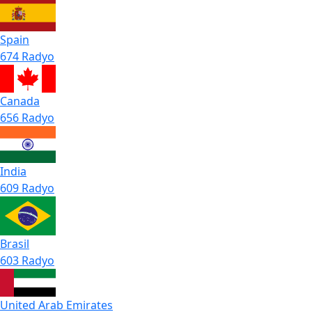
Spain
674 Radyo
Canada
656 Radyo
India
609 Radyo
Brasil
603 Radyo
United Arab Emirates