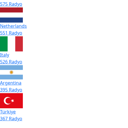
575 Radyo
Netherlands
551 Radyo
Italy
526 Radyo
Argentina
395 Radyo
Türkiye
367 Radyo