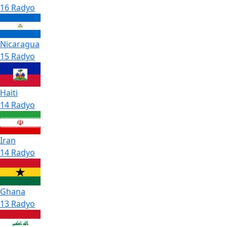
16 Radyo
Nicaragua
15 Radyo
Haiti
14 Radyo
Iran
14 Radyo
Ghana
13 Radyo