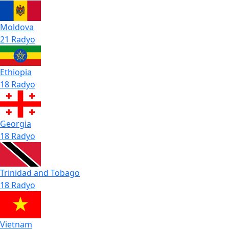
Moldova
21 Radyo
Ethiopia
18 Radyo
Georgia
18 Radyo
Trinidad and Tobago
18 Radyo
Vietnam