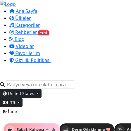
Ana Sayfa
Ülkeler
Kategoriler
Rehberler
YENİ
Blog
Videolar
Favorilerim
Gizlilik Politikası
United States
TR
İndir
Sabah Kahvesi ☕
Derin Odaklanma 🧠
A