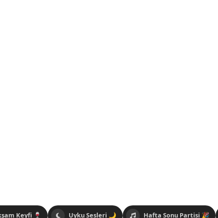
kşam Keyfi 🍷
Uyku Sesleri 🌙
Hafta Sonu Partisi 🎉