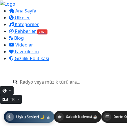
Ana Sayfa
Ülkeler
Kategoriler
Rehberler
YENİ
Blog
Videolar
Favorilerim
Gizlilik Politikası
TR
Uyku Sesleri 🌙
Sabah Kahvesi ☕
Derin 