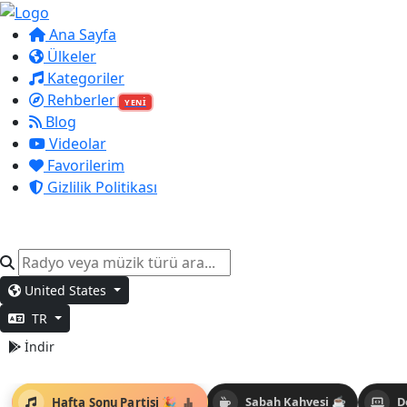
Ana Sayfa
Ülkeler
Kategoriler
Rehberler
YENİ
Blog
Videolar
Favorilerim
Gizlilik Politikası
United States
TR
İndir
Hafta Sonu Partisi 🎉
Sabah Kahvesi ☕
D