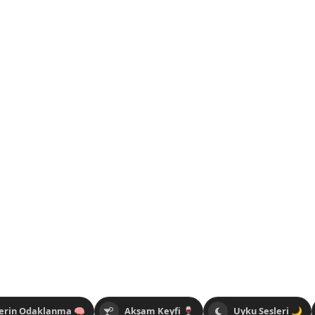
erin Odaklanma 🧠
Akşam Keyfi 🍷
Uyku Sesleri 🌙