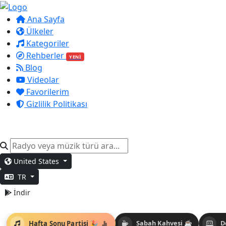
Ana Sayfa
Ülkeler
Kategoriler
Rehberler
YENİ
Blog
Videolar
Favorilerim
Gizlilik Politikası
United States
TR
İndir
Hafta Sonu Partisi 🎉
Sabah Kahvesi ☕
D