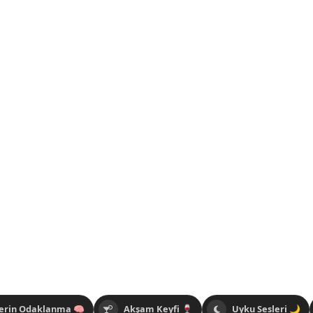
erin Odaklanma 🧠
Akşam Keyfi 🍷
Uyku Sesleri 🌙