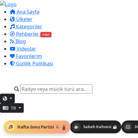
Ana Sayfa
Ülkeler
Kategoriler
Rehberler
YENİ
Blog
Videolar
Favorilerim
Gizlilik Politikası
TR
Hafta Sonu Partisi 🎉
Sabah Kahvesi ☕
D