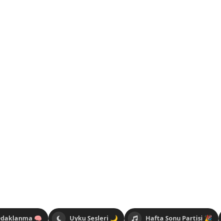
Odaklanma 🧠
Uyku Sesleri 🌙
Hafta Sonu Partisi 🎉