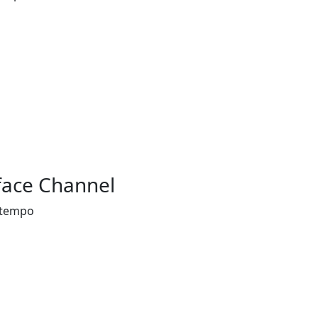
rface Channel
ntempo