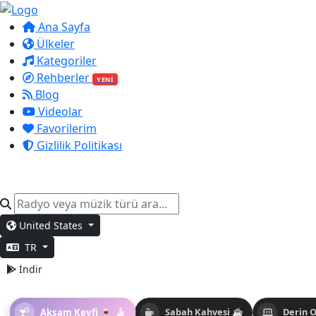
Ana Sayfa
Ülkeler
Kategoriler
Rehberler
YENİ
Blog
Videolar
Favorilerim
Gizlilik Politikası
United States
TR
İndir
Akşam Keyfi 🍷
Sabah Kahvesi ☕
Derin 