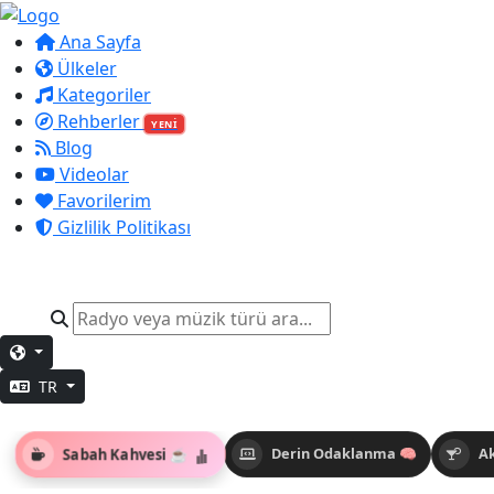
Ana Sayfa
Ülkeler
Kategoriler
Rehberler
YENİ
Blog
Videolar
Favorilerim
Gizlilik Politikası
TR
Sabah Kahvesi ☕
Derin Odaklanma 🧠
A